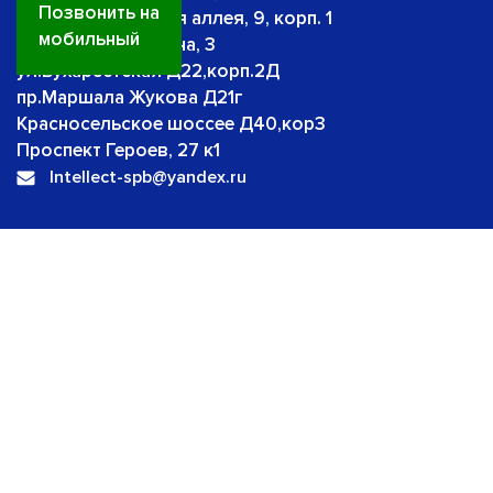
Позвонить на
Малая Каштановая аллея, 9, корп. 1
мобильный
Шушары, ул. Ленина, 3
ул.Бухарестская Д22,корп.2Д
пр.Маршала Жукова Д21г
Красносельское шоссее Д40,кор3
Проспект Героев, 27 к1
Intellect-spb@yandex.ru